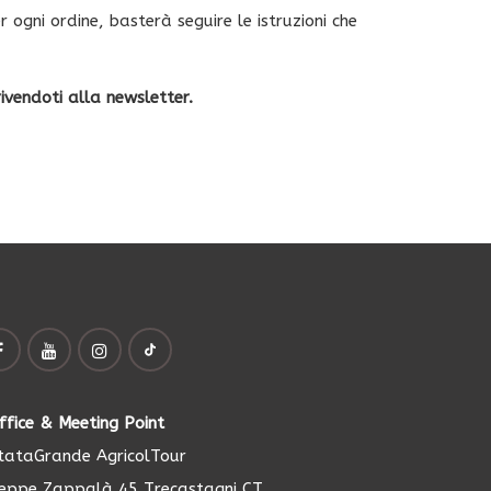
 ogni ordine, basterà seguire le istruzioni che
ivendoti alla newsletter.
ffice & Meeting Point
ataGrande AgricolTour
seppe Zappalà 45 Trecastagni CT