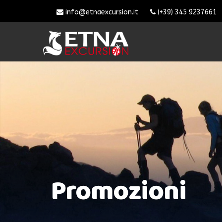
info@etnaexcursion.it
(+39) 345 9237661
Promozioni