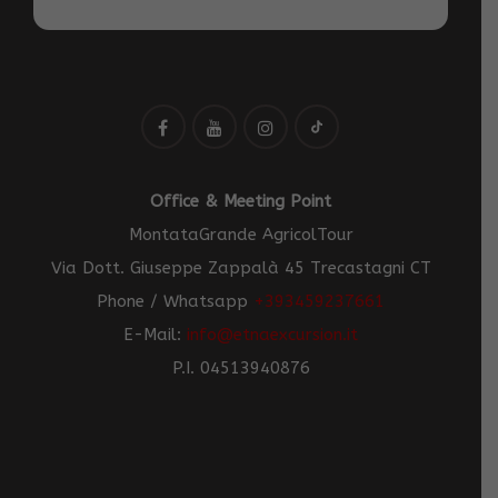
Office & Meeting Point
MontataGrande AgricolTour
Via Dott. Giuseppe Zappalà 45 Trecastagni CT
Phone / Whatsapp
+393459237661
E-Mail:
info@etnaexcursion.it
P.I. 04513940876