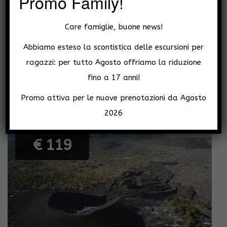
Promo Family!
Etna 3000 da sud con Funivia e trekking
Care famiglie, buone news!
4 hours
Abbiamo esteso la scontistica delle escursioni per
DIFFICOLTÀ: •••/5 | TOUR CONDIVISO | 59€ GUIDA +
54€ TICKET FUNIVIA (RES. IN SICILIA 15€) Questa
ragazzi: per tutto Agosto offriamo la riduzione
escursi[...]
fino a 17 anni!
➜
Vai al tour
Promo attiva per le nuove prenotazioni da Agosto
2026
Bestseller
€ 119