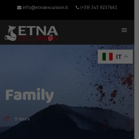
info@etnaexcursion.it
(+39) 345 9237661
IT
Family
5 hours