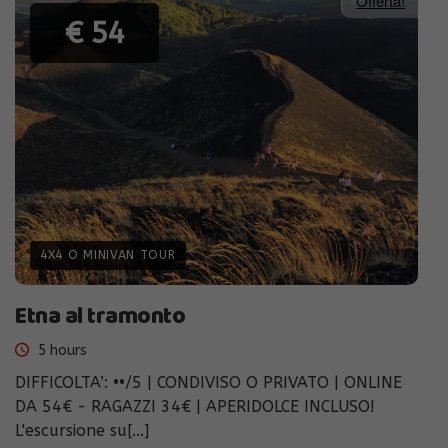
Offerta!
€ 54
4X4 O MINIVAN TOUR
Etna al tramonto
5 hours
DIFFICOLTA’: ••/5 | CONDIVISO O PRIVATO | ONLINE
DA 54€ - RAGAZZI 34€ | APERIDOLCE INCLUSO!
L'escursione su[...]