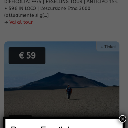
DIFFICOLTÀ: •••/5 | RESELLING TOUR | ANTICIPO 15€
+ 59€ IN LOCO | L'escursione Etna 3000
(attualmente si g[...]
➜
Vai al tour
+ Ticket
€ 59
×
TREKKING