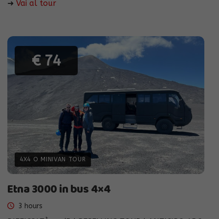
➜
Vai al tour
€ 74
4X4 O MINIVAN TOUR
Etna 3000 in bus 4×4
3 hours