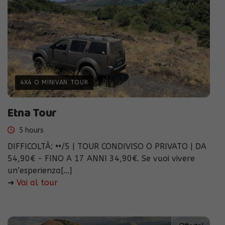
4X4 O MINIVAN TOUR
Etna Tour
5 hours
DIFFICOLTÀ: ••/5 | TOUR CONDIVISO O PRIVATO | DA
54,90€ - FINO A 17 ANNI 34,90€. Se vuoi vivere
un’esperienza[...]
➜
Vai al tour