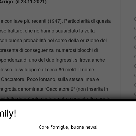
Arrigo (il 23.11.2021)
G
e con lave più recenti (1947). Particolarità di questa
G
rse fratture, che ne hanno squarciato la volta
 con buona probabilità nel corso della eruzione del
G
co presenta di conseguenza numerosi blocchi di
G
rispondenza di uno dei due ingressi, si trova anche
G
esso lo sviluppo è di circa 60 metri. Il nome
G
 Cacciatore. Poco lontano, sulla stessa linea e
tra grotta denominata “Cacciatore 2” (non inserita in
tituita da un’unica sala ampia e uno stretto canale
ita la spettacolare frattura del 1947 (inferiore) con
ily!
G
Care famiglie, buone news!
G