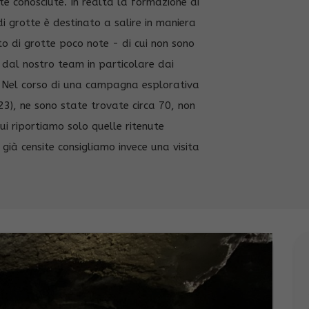
e conosciute. In realtà la formazione di
i grotte è destinato a salire in maniera
to di grotte poco note - di cui non sono
te dal nostro team in particolare dai
i. Nel corso di una campagna esplorativa
023), ne sono state trovate circa 70, non
ui riportiamo solo quelle ritenute
 già censite consigliamo invece una visita