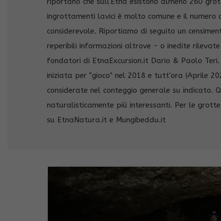
riportano che sull'Etna esistono almeno 260 grott
ingrottamenti lavici è molto comune e il numero d
considerevole. Riportiamo di seguito un censimen
reperibili informazioni altrove - o inedite rileva
fondatori di EtnaExcursion.it Dario & Paolo Ter
iniziata per "gioco" nel 2018 e tutt'ora (Aprile 2
considerate nel conteggio generale su indicato. Q
naturalisticamente più interessanti. Per le grotte
su EtnaNatura.it e Mungibeddu.it