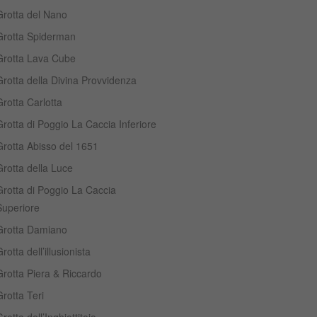
Grotta del Nano
Grotta Spiderman
Grotta Lava Cube
rotta della Divina Provvidenza
rotta Carlotta
rotta di Poggio La Caccia Inferiore
Grotta Abisso del 1651
rotta della Luce
Grotta di Poggio La Caccia
Superiore
Grotta Damiano
rotta dell’illusionista
Grotta Piera & Riccardo
rotta Teri