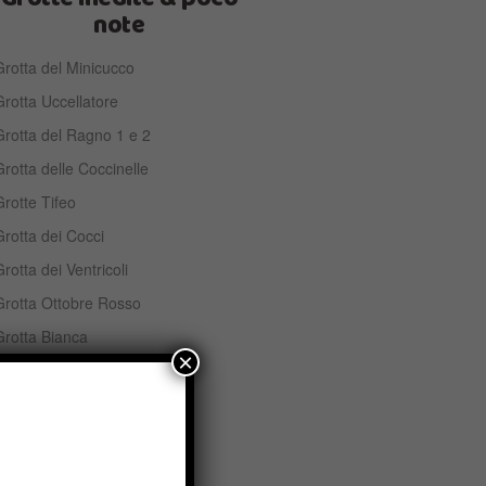
note
rotta del Minicucco
rotta Uccellatore
Grotta del Ragno 1 e 2
rotta delle Coccinelle
rotte Tifeo
rotta dei Cocci
rotta dei Ventricoli
Grotta Ottobre Rosso
Grotta Bianca
×
Grotta del Muschio
rotta dell’Hornito
Grotta Piero Angela
rotta del Vento