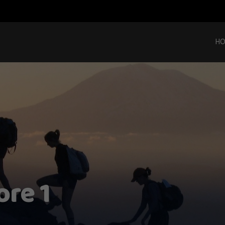
H
ore 1