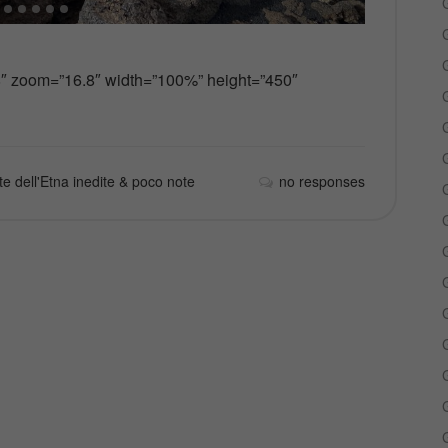
G
 zoom=”16.8″ width=”100%” height=”450″
G
G
G
e dell'Etna inedite & poco note
no responses
G
G
G
G
G
G
G
G