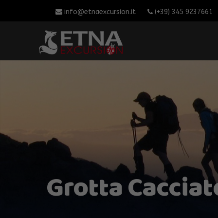
info@etnaexcursion.it
(+39) 345 9237661
Grotta Cacciat