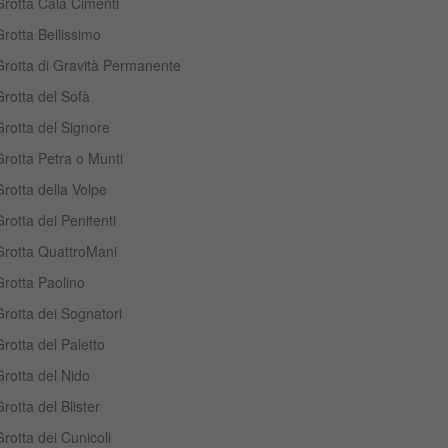
Grotta Cala Cimenti
rotta Bellissimo
Grotta di Gravità Permanente
rotta del Sofà
rotta del Signore
rotta Petra o Munti
rotta della Volpe
rotta dei Penitenti
Grotta QuattroMani
rotta Paolino
rotta dei Sognatori
rotta del Paletto
rotta del Nido
rotta del Blister
rotta dei Cunicoli