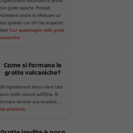
Organizziamo escursioni in grotta
con guide esperte. Potresti
richiedere anche di effettuare un
tour guidato con chi l'ha scoperte!
Vedi
Tour speleologico nelle grotte
vulcaniche
.
Come si formano le
grotte vulcaniche?
Gli ingrottamenti lavici o lava tube
sono molto comuni sull'Etna. Si
formano durante una eruzione ...
Vai all'articolo
.
Grotte inedite & poco