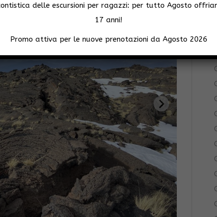
ntistica delle escursioni per ragazzi: per tutto Agosto offria
G
17 anni!
Promo attiva per le nuove prenotazioni da Agosto 2026
G
G
G
G
G