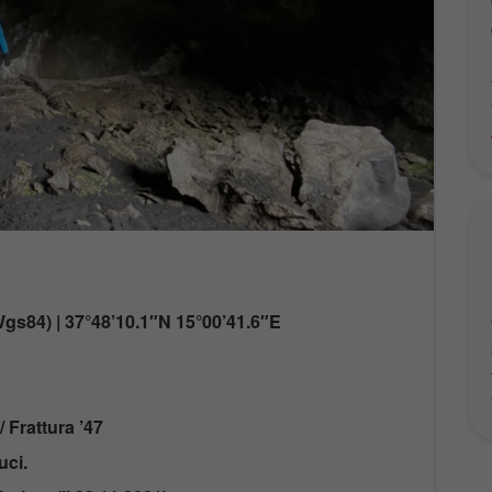
s84) | 37°48’10.1″N 15°00’41.6″E
 Frattura ’47
luci.