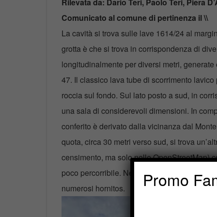
Rilevata da: Dario Teri, Paolo Teri, Piera D’
Comunicato al comune di pertinenza il \\
La cavità si trova sulle lave 1614/24 al margin
grotta è che si trova in corrispondenza di dive
longitudinalmente per diversi metri, generate
47. Il classico lava tube di scorrimento lavi
roccia sul fondo. Sul lato posto a sud, in cor
una sala di considerevoli dimensioni. In compl
conferito è derivato dalla vicinanza dal Monte
quota, circa 30 metri verso sud, si trova un’al
censimento, ma solo nelle OpenStreetMap) cos
poco percorribile. Nelle vicinanze merita la vis
Promo Fam
numerosi hornitos.