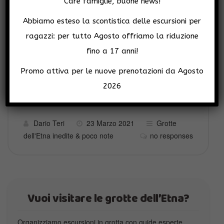
Care famiglie, buone news!
Abbiamo esteso la scontistica delle escursioni per
ragazzi: per tutto Agosto offriamo la riduzione
fino a 17 anni!
[osm_map_v3 map_center=”37.6888,15.0602″
Promo attiva per le nuove prenotazioni da Agosto
zoom=”16.5″ width=”95%” height=”450″
2026
post_markers=”1″ ]
Dario Teri
23 Marzo 2021
Grotte
dell'Etna inedite & poco note
no responses
Vuoi visitare le grotte dell’Etna?
Organizziamo escursioni in grotta con guide esperte.