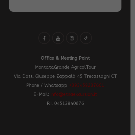
Office & Meeting Point
MontataGrande AgricolTour
Via Dott. Giuseppe Zappalà 45 Trecastagni CT
Phone / Whatsapp
+393459237661
E-Mail:
info@etnaexcursion.it
P.I. 04513940876