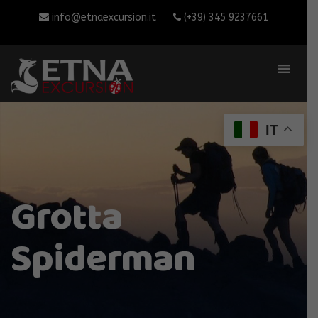
info@etnaexcursion.it
(+39) 345 9237661
IT
Grotta
Spiderman