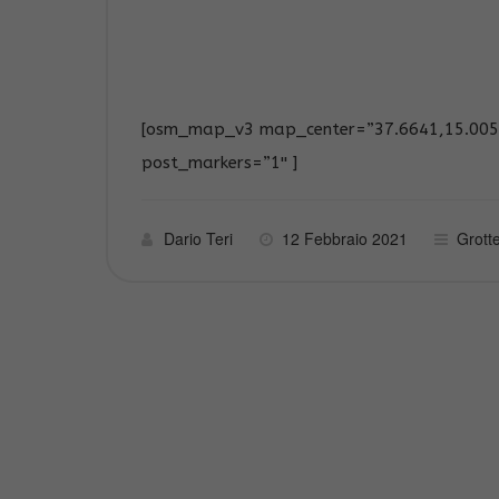
[osm_map_v3 map_center=”37.6641,15.0053
post_markers=”1″ ]
Dario Teri
12 Febbraio 2021
Grotte