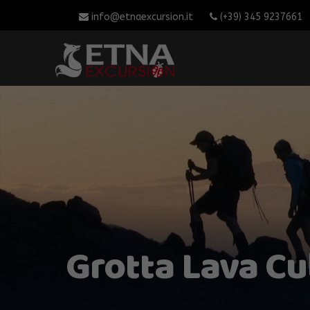
info@etnaexcursion.it
(+39) 345 9237661
Grotta Lava C