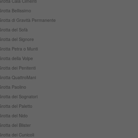
Grotta Cala Cimenti
rotta Bellissimo
Grotta di Gravità Permanente
rotta del Sofà
rotta del Signore
rotta Petra o Munti
rotta della Volpe
rotta dei Penitenti
Grotta QuattroMani
rotta Paolino
rotta dei Sognatori
rotta del Paletto
rotta del Nido
rotta del Blister
rotta dei Cunicoli