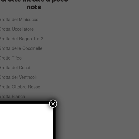
note
rotta del Minicucco
rotta Uccellatore
Grotta del Ragno 1 e 2
rotta delle Coccinelle
rotte Tifeo
rotta dei Cocci
rotta dei Ventricoli
Grotta Ottobre Rosso
Grotta Bianca
×
Grotta del Muschio
rotta dell’Hornito
Grotta Piero Angela
rotta del Vento