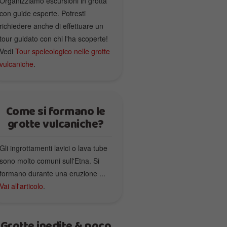
Organizziamo escursioni in grotta
con guide esperte. Potresti
richiedere anche di effettuare un
tour guidato con chi l'ha scoperte!
Vedi
Tour speleologico nelle grotte
vulcaniche
.
Come si formano le
grotte vulcaniche?
Gli ingrottamenti lavici o lava tube
sono molto comuni sull'Etna. Si
formano durante una eruzione ...
Vai all'articolo
.
Grotte inedite & poco