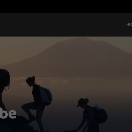
H
ube