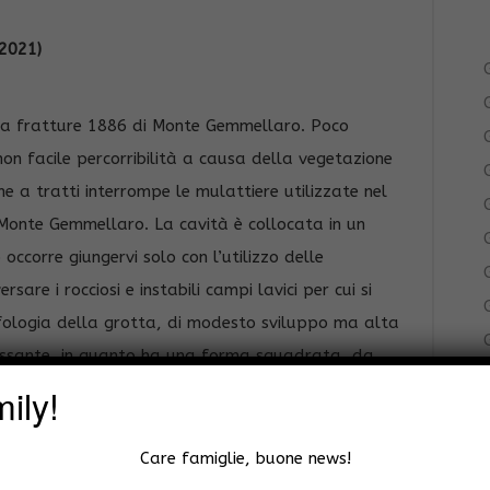
.2021)
G
G
lla fratture 1886 di Monte Gemmellaro. Poco
non facile percorribilità a causa della vegetazione
G
he a tratti interrompe le mulattiere utilizzate nel
G
Monte Gemmellaro. La cavità è collocata in un
G
occorre giungervi solo con l’utilizzo delle
G
are i rocciosi e instabili campi lavici per cui si
ologia della grotta, di modesto sviluppo ma alta
eressante, in quanto ha una forma squadrata, da
 ( e non lava tube) come suggerito dalla guida
ily!
G
 si accede da un crollo della volta nella sua parte
lta a circa metà della lunghezza che fa entrare la
Care famiglie, buone news!
G
endendo l’ambiente suggestivo. Non si ritiene sia