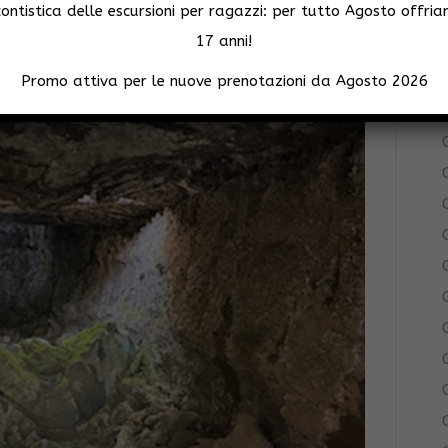
ntistica delle escursioni per ragazzi: per tutto Agosto offria
G
, per la presenza di un omino nei pressi della
17 anni!
parte di pastori.
Promo attiva per le nuove prenotazioni da Agosto 2026
G
G
G
G
G