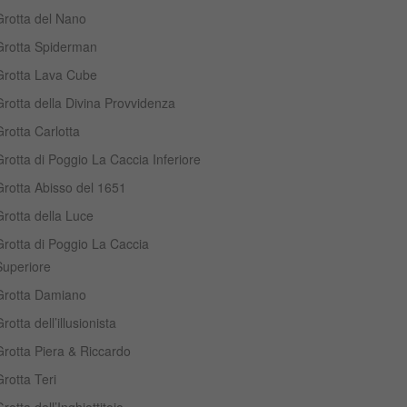
Grotta del Nano
Grotta Spiderman
Grotta Lava Cube
rotta della Divina Provvidenza
rotta Carlotta
rotta di Poggio La Caccia Inferiore
Grotta Abisso del 1651
rotta della Luce
Grotta di Poggio La Caccia
Superiore
Grotta Damiano
rotta dell’illusionista
Grotta Piera & Riccardo
rotta Teri