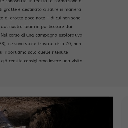
e conosciute. In realtà la formazione di
i grotte è destinato a salire in maniera
to di grotte poco note - di cui non sono
te dal nostro team in particolare dai
i. Nel corso di una campagna esplorativa
023), ne sono state trovate circa 70, non
ui riportiamo solo quelle ritenute
 già censite consigliamo invece una visita