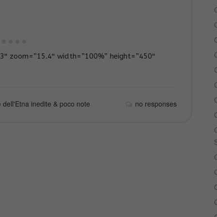
G
″ zoom=”15.4″ width=”100%” height=”450″
G
G
 dell'Etna inedite & poco note
no responses
G
G
G