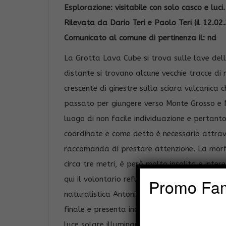
Esplorazione: visitabile con solo casco e luci.
Rilevata da Dario Teri e Paolo Teri (il 12.02
Comunicato al comune di pertinenza il: nd
La Grotta Lava Cube si trova sulle lave de
distante si trovano alcune vecchie tracce di 
crescente di ginestre sulla sciara vulcanica c
passato per giungere verso Monte Grosso e 
luogo di non facile individuazione e pertanto 
coordinate e come detto è necessario attravers
raccomanda di prestare attenzione. La morf
circa tre metri, è però molto insolita e int
qui il volontario refuso di Grotta Lava Cube
Promo Fam
naturalistica Antonio Scaramelli. All’ipogeo
finale e presenta inoltre un crollo sulla vo
luce solare illuminandola quasi totalmente r