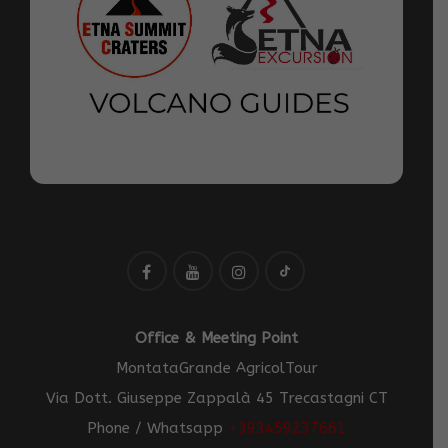
Office & Meeting Point
MontataGrande AgricolTour
Via Dott. Giuseppe Zappalà 45 Trecastagni CT
Phone / Whatsapp
+393459237661