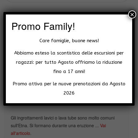
×
Promo Family!
Vuoi visitare le grotte dell’Etna?
Care famiglie, buone news!
Organizziamo escursioni in grotta con guide esperte.
Potresti richiedere anche di effettuare un tour guidato
Abbiamo esteso la scontistica delle escursioni per
con chi l'ha scoperte! Vedi
Tour speleologico nelle grotte
ragazzi: per tutto Agosto offriamo la riduzione
vulcaniche
.
fino a 17 anni!
Promo attiva per le nuove prenotazioni da Agosto
2026
Come si formano le grotte
vulcaniche?
Gli ingrottamenti lavici o lava tube sono molto comuni
sull'Etna. Si formano durante una eruzione ...
Vai
all'articolo
.