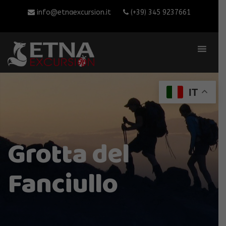
info@etnaexcursion.it
(+39) 345 9237661
IT
Grotta del
Fanciullo