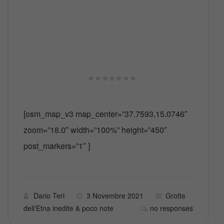
[osm_map_v3 map_center=”37.7593,15.0746″
zoom=”18.0″ width=”100%” height=”450″
post_markers=”1″ ]
Dario Teri
3 Novembre 2021
Grotte
dell'Etna inedite & poco note
no responses