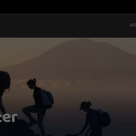
H
ter