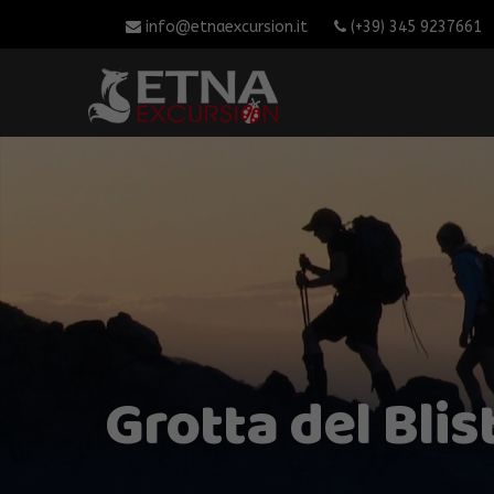
info@etnaexcursion.it
(+39) 345 9237661
Grotta del Blis