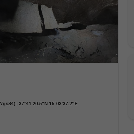
gs84) | 37°41’20.5″N 15°03’37.2″E