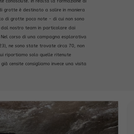
e conosciute. In realtà la formazione di
i grotte è destinato a salire in maniera
to di grotte poco note - di cui non sono
te dal nostro team in particolare dai
i. Nel corso di una campagna esplorativa
023), ne sono state trovate circa 70, non
ui riportiamo solo quelle ritenute
 già censite consigliamo invece una visita