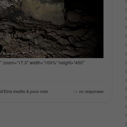
G
G
G
G
G
 zoom=”17.3″ width=”100%” height=”450″
G
G
G
ll'Etna inedite & poco note
no responses
G
G
G
G