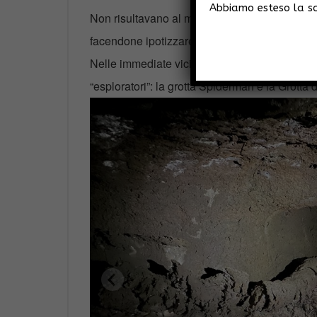
Abbiamo esteso la sco
Non risultavano al momento del rilevamento tip
facendone ipotizzare che si potrebbe trattare 
Nelle immediate vicinanze si trovano altre 2 gr
“esploratori”: la grotta Spiderman e la Grotta 