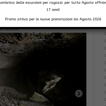
ntistica delle escursioni per ragazzi: per tutto Agosto offria
G
ici omini o altri segnali di passaggio antropico
17 anni!
di una grotta inedita o molto poco conosciuta.
Promo attiva per le nuove prenotazioni da Agosto 2026
otte degne di visita rilevate dagli stessi
dei Cunicoli.
G
G
G
G
G