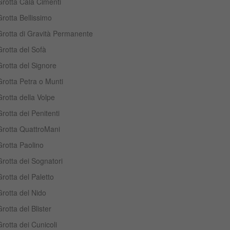
Grotta Cala Cimenti
rotta Bellissimo
Grotta di Gravità Permanente
rotta del Sofà
rotta del Signore
rotta Petra o Munti
rotta della Volpe
rotta dei Penitenti
Grotta QuattroMani
rotta Paolino
rotta dei Sognatori
rotta del Paletto
rotta del Nido
rotta del Blister
rotta dei Cunicoli