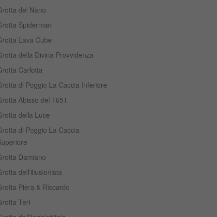
Grotta del Nano
Grotta Spiderman
Grotta Lava Cube
rotta della Divina Provvidenza
rotta Carlotta
rotta di Poggio La Caccia Inferiore
Grotta Abisso del 1651
rotta della Luce
Grotta di Poggio La Caccia
Superiore
Grotta Damiano
rotta dell’illusionista
Grotta Piera & Riccardo
rotta Teri