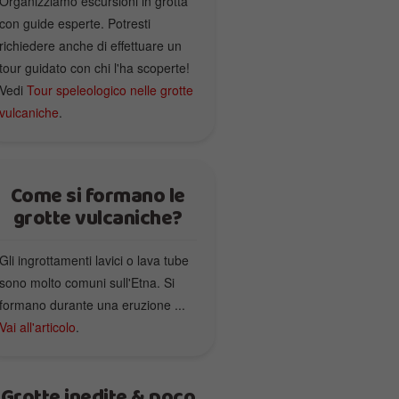
Organizziamo escursioni in grotta
con guide esperte. Potresti
richiedere anche di effettuare un
tour guidato con chi l'ha scoperte!
Vedi
Tour speleologico nelle grotte
vulcaniche
.
Come si formano le
grotte vulcaniche?
Gli ingrottamenti lavici o lava tube
sono molto comuni sull'Etna. Si
formano durante una eruzione ...
Vai all'articolo
.
Grotte inedite & poco