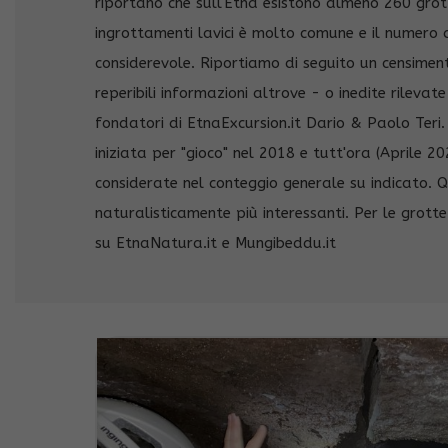
riportano che sull'Etna esistono almeno 260 grott
ingrottamenti lavici è molto comune e il numero d
considerevole. Riportiamo di seguito un censimen
reperibili informazioni altrove - o inedite rileva
fondatori di EtnaExcursion.it Dario & Paolo Ter
iniziata per "gioco" nel 2018 e tutt'ora (Aprile 2
considerate nel conteggio generale su indicato. Q
naturalisticamente più interessanti. Per le grotte
su EtnaNatura.it e Mungibeddu.it