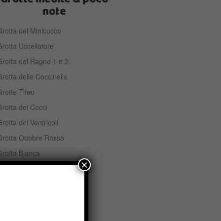
note
rotta del Minicucco
rotta Uccellatore
Grotta del Ragno 1 e 2
rotta delle Coccinelle
rotte Tifeo
rotta dei Cocci
rotta dei Ventricoli
Grotta Ottobre Rosso
Grotta Bianca
×
Grotta del Muschio
rotta dell’Hornito
Grotta Piero Angela
rotta del Vento