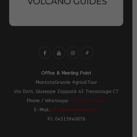
Office & Meeting Point
MontataGrande AgricolTour
Via Dott. Giuseppe Zappalà 45 Trecastagni CT
Phone / Whatsapp
+393459237661
E-Mail:
info@etnaexcursion.it
P.I. 04513940876