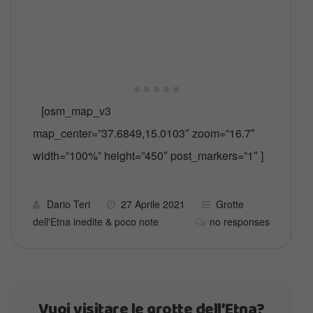
[osm_map_v3
map_center=”37.6849,15.0103″ zoom=”16.7″
width=”100%” height=”450″ post_markers=”1″ ]
Dario Teri
27 Aprile 2021
Grotte
dell'Etna inedite & poco note
no responses
Vuoi visitare le grotte dell’Etna?