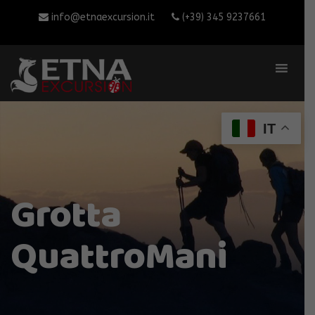
info@etnaexcursion.it
(+39) 345 9237661
IT
Grotta
QuattroMani